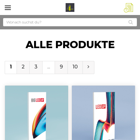
?
ALLE PRODUKTE
1
2
3
...
9
10