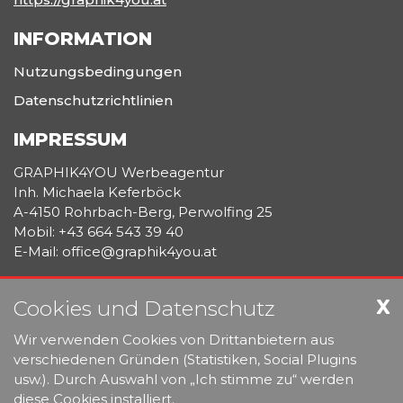
INFORMATION
Nutzungsbedingungen
Datenschutzrichtlinien
IMPRESSUM
GRAPHIK4YOU Werbeagentur
Inh. Michaela Keferböck
A-4150 Rohrbach-Berg, Perwolfing 25
Mobil: +43 664 543 39 40
E-Mail: office@graphik4you.at
WERBEGRAPHIK
X
Cookies und Datenschutz
DRUCKMANAGEMENT & LOGISTIK
PROMOTIONARTIKEL & TEXTILDRUCK
Wir verwenden Cookies von Drittanbietern aus
MOBILE AUSSTELLUNGSSYSTEME
verschiedenen Gründen (Statistiken, Social Plugins
usw.). Durch Auswahl von „Ich stimme zu“ werden
www.graphik4you.at
diese Cookies installiert.