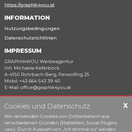
https://graphik4you.at
INFORMATION
Nutzungsbedingungen
Datenschutzrichtlinien
IMPRESSUM
GRAPHIK4YOU Werbeagentur
Inh. Michaela Keferböck
A-4150 Rohrbach-Berg, Perwolfing 25
Mobil: +43 664 543 39 40
E-Mail: office@graphik4you.at
WERBEGRAPHIK
X
Cookies und Datenschutz
DRUCKMANAGEMENT & LOGISTIK
PROMOTIONARTIKEL & TEXTILDRUCK
Wir verwenden Cookies von Drittanbietern aus
MOBILE AUSSTELLUNGSSYSTEME
verschiedenen Gründen (Statistiken, Social Plugins
usw.). Durch Auswahl von „Ich stimme zu“ werden