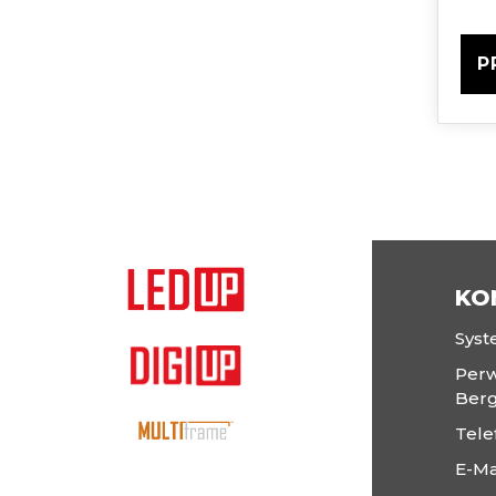
P
KO
Sys
Perw
Ber
Tele
E-Ma