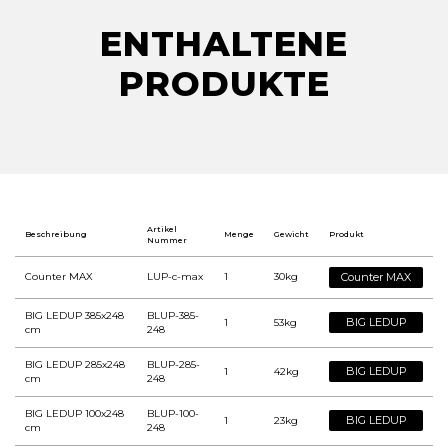
ENTHALTENE
PRODUKTE
Artikel
Beschreibung
Menge
Gewicht
Produkt
Nummer
Counter MAX
LUP-c-max
1
30kg
Counter MAX
BIG LEDUP 385x248
BLUP-385-
BIG LEDUP
1
53kg
cm
248
BIG LEDUP 285x248
BLUP-285-
BIG LEDUP
1
42kg
cm
248
BIG LEDUP 100x248
BLUP-100-
BIG LEDUP
1
23kg
cm
248