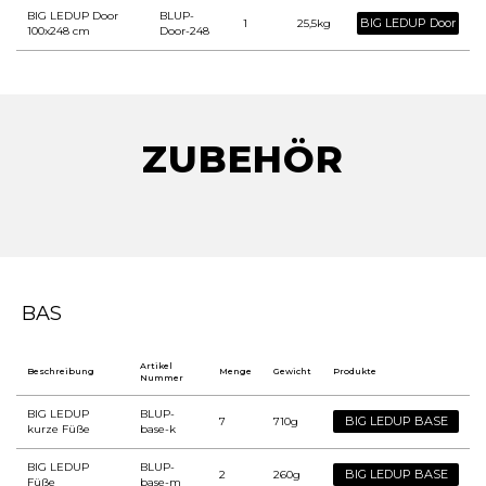
BIG LEDUP Door
BLUP-
BIG LEDUP Door
1
25,5kg
100x248 cm
Door-248
ZUBEHÖR
BAS
Artikel
Beschreibung
Menge
Gewicht
Produkte
Nummer
BIG LEDUP
BLUP-
BIG LEDUP BASE
7
710g
kurze Füße
base-k
BIG LEDUP
BLUP-
BIG LEDUP BASE
2
260g
Füße
base-m