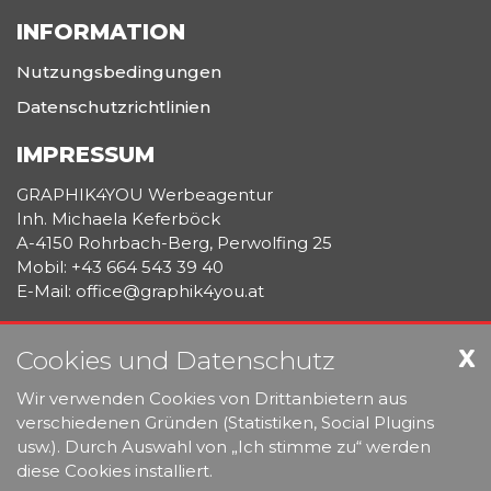
INFORMATION
Nutzungsbedingungen
Datenschutzrichtlinien
IMPRESSUM
GRAPHIK4YOU Werbeagentur
Inh. Michaela Keferböck
A-4150 Rohrbach-Berg, Perwolfing 25
Mobil: +43 664 543 39 40
E-Mail: office@graphik4you.at
WERBEGRAPHIK
X
Cookies und Datenschutz
DRUCKMANAGEMENT & LOGISTIK
PROMOTIONARTIKEL & TEXTILDRUCK
Wir verwenden Cookies von Drittanbietern aus
MOBILE AUSSTELLUNGSSYSTEME
verschiedenen Gründen (Statistiken, Social Plugins
usw.). Durch Auswahl von „Ich stimme zu“ werden
www.graphik4you.at
diese Cookies installiert.
www.promotion4you.at